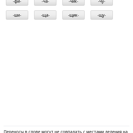
-фи-
-ча-
-чик-
-чу-
-ши-
-ща-
-щик-
-щу-
Переносы в слове могут не совпадать с местами деления на