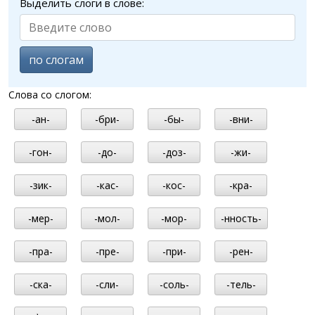
Выделить слоги в слове:
по слогам
Слова со слогом:
-ан-
-бри-
-бы-
-вни-
-гон-
-до-
-доз-
-жи-
-зик-
-кас-
-кос-
-кра-
-мер-
-мол-
-мор-
-нность-
-пра-
-пре-
-при-
-рен-
-ска-
-сли-
-соль-
-тель-