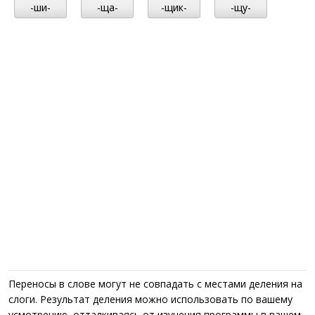
-ши-
-ща-
-щик-
-щу-
Переносы в слове могут не совпадать с местами деления на
слоги. Результат деления можно использовать по вашему
усмотрению, отталкиваясь от изучения программы в вашем