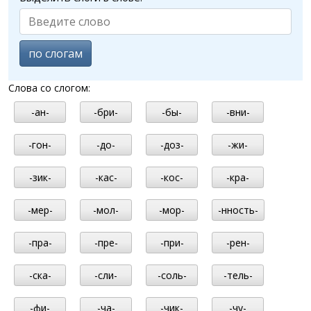
по слогам
Слова со слогом:
-ан-
-бри-
-бы-
-вни-
-гон-
-до-
-доз-
-жи-
-зик-
-кас-
-кос-
-кра-
-мер-
-мол-
-мор-
-нность-
-пра-
-пре-
-при-
-рен-
-ска-
-сли-
-соль-
-тель-
-фи-
-ча-
-чик-
-чу-