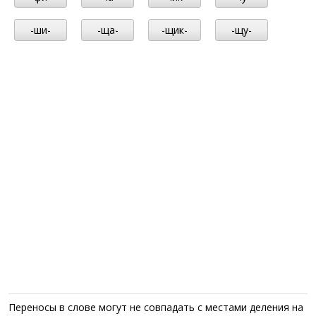
-ши-
-ща-
-щик-
-щу-
Переносы в слове могут не совпадать с местами деления на