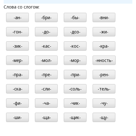
Слова со слогом:
-ан-
-бри-
-бы-
-вни-
-гон-
-до-
-доз-
-жи-
-зик-
-кас-
-кос-
-кра-
-мер-
-мол-
-мор-
-нность-
-пра-
-пре-
-при-
-рен-
-ска-
-сли-
-соль-
-тель-
-фи-
-ча-
-чик-
-чу-
-ши-
-ща-
-щик-
-щу-