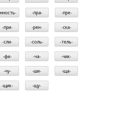
-нность-
-пра-
-пре-
-при-
-рен-
-ска-
-сли-
-соль-
-тель-
-фи-
-ча-
-чик-
-чу-
-ши-
-ща-
-щик-
-щу-