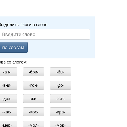
Выделить слоги в слове:
по слогам
ова со слогом:
-ан-
-бри-
-бы-
-вни-
-гон-
-до-
-доз-
-жи-
-зик-
-кас-
-кос-
-кра-
-мер-
-мол-
-мор-