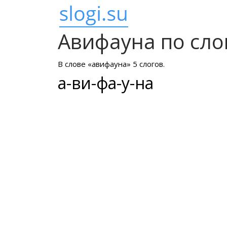
Авифауна по сло
В слове «авифауна» 5 слогов.
а-ви-фа-у-на