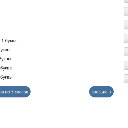
 1 буква
буквы
буквы
 буква
 буквы
ва из 5 слогов
авоська→