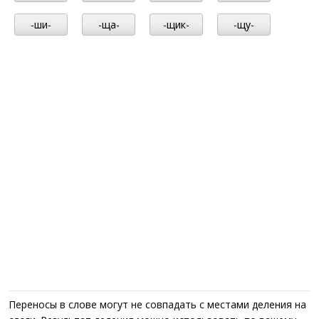
-ши-
-ща-
-щик-
-щу-
Переносы в слове могут не совпадать с местами деления на