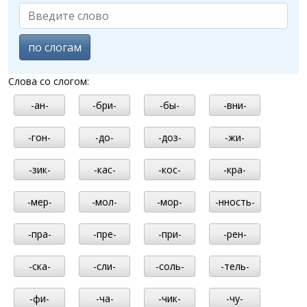
по слогам
Слова со слогом:
-ан-
-бри-
-бы-
-вни-
-гон-
-до-
-доз-
-жи-
-зик-
-кас-
-кос-
-кра-
-мер-
-мол-
-мор-
-нность-
-пра-
-пре-
-при-
-рен-
-ска-
-сли-
-соль-
-тель-
-фи-
-ча-
-чик-
-чу-