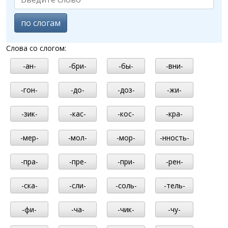
по слогам
Слова со слогом:
-ан-
-бри-
-бы-
-вни-
-гон-
-до-
-доз-
-жи-
-зик-
-кас-
-кос-
-кра-
-мер-
-мол-
-мор-
-нность-
-пра-
-пре-
-при-
-рен-
-ска-
-сли-
-соль-
-тель-
-фи-
-ча-
-чик-
-чу-