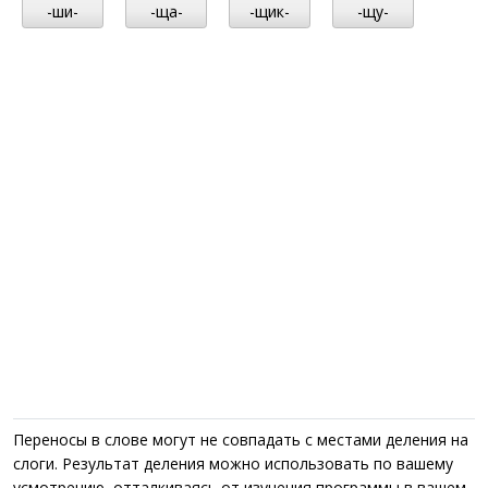
-ши-
-ща-
-щик-
-щу-
Переносы в слове могут не совпадать с местами деления на
слоги. Результат деления можно использовать по вашему
усмотрению, отталкиваясь от изучения программы в вашем