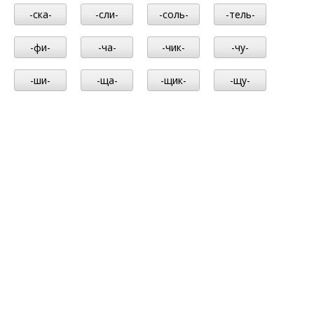
-ска-
-сли-
-соль-
-тель-
-фи-
-ча-
-чик-
-чу-
-ши-
-ща-
-щик-
-щу-