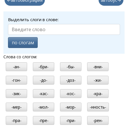
←автобиография
автобус→
Выделить слоги в слове:
по слогам
Слова со слогом:
-ан-
-бри-
-бы-
-вни-
-гон-
-до-
-доз-
-жи-
-зик-
-кас-
-кос-
-кра-
-мер-
-мол-
-мор-
-нность-
-пра-
-пре-
-при-
-рен-