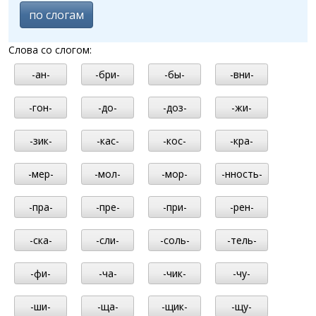
по слогам
Слова со слогом:
-ан-
-бри-
-бы-
-вни-
-гон-
-до-
-доз-
-жи-
-зик-
-кас-
-кос-
-кра-
-мер-
-мол-
-мор-
-нность-
-пра-
-пре-
-при-
-рен-
-ска-
-сли-
-соль-
-тель-
-фи-
-ча-
-чик-
-чу-
-ши-
-ща-
-щик-
-щу-