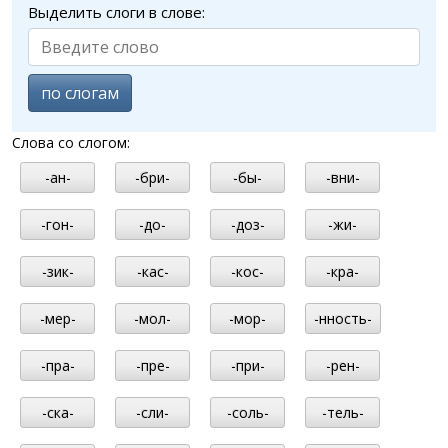
Выделить слоги в слове:
по слогам
Слова со слогом:
-ан-
-бри-
-бы-
-вни-
-гон-
-до-
-доз-
-жи-
-зик-
-кас-
-кос-
-кра-
-мер-
-мол-
-мор-
-нность-
-пра-
-пре-
-при-
-рен-
-ска-
-сли-
-соль-
-тель-