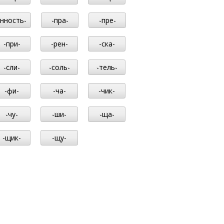
-нность-
-пра-
-пре-
-при-
-рен-
-ска-
-сли-
-соль-
-тель-
-фи-
-ча-
-чик-
-чу-
-ши-
-ща-
-щик-
-щу-