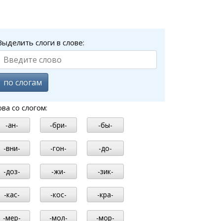
Выделить слоги в слове:
по слогам
ова со слогом:
-ан-
-бри-
-бы-
-вни-
-гон-
-до-
-доз-
-жи-
-зик-
-кас-
-кос-
-кра-
-мер-
-мол-
-мор-