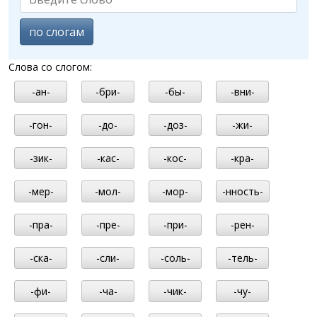
по слогам
Слова со слогом:
-ан-
-бри-
-бы-
-вни-
-гон-
-до-
-доз-
-жи-
-зик-
-кас-
-кос-
-кра-
-мер-
-мол-
-мор-
-нность-
-пра-
-пре-
-при-
-рен-
-ска-
-сли-
-соль-
-тель-
-фи-
-ча-
-чик-
-чу-