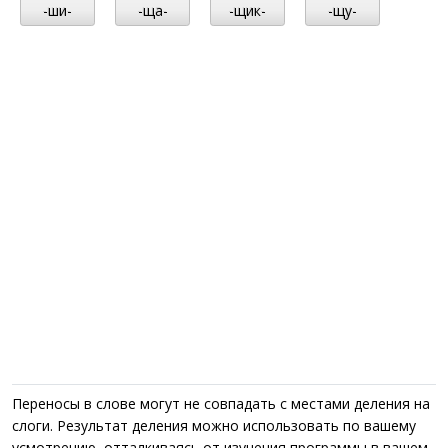
-ши-
-ща-
-щик-
-щу-
Переносы в слове могут не совпадать с местами деления на
слоги. Результат деления можно использовать по вашему
усмотрению, отталкиваясь от изучения программы в вашем