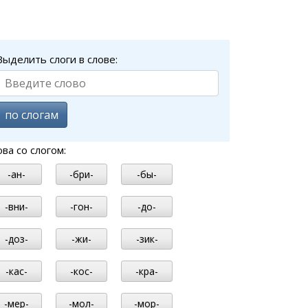
Выделить слоги в слове:
по слогам
ова со слогом:
-ан-
-бри-
-бы-
-вни-
-гон-
-до-
-доз-
-жи-
-зик-
-кас-
-кос-
-кра-
-мер-
-мол-
-мор-