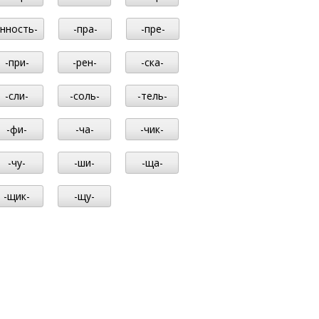
-нность-
-пра-
-пре-
-при-
-рен-
-ска-
-сли-
-соль-
-тель-
-фи-
-ча-
-чик-
-чу-
-ши-
-ща-
-щик-
-щу-