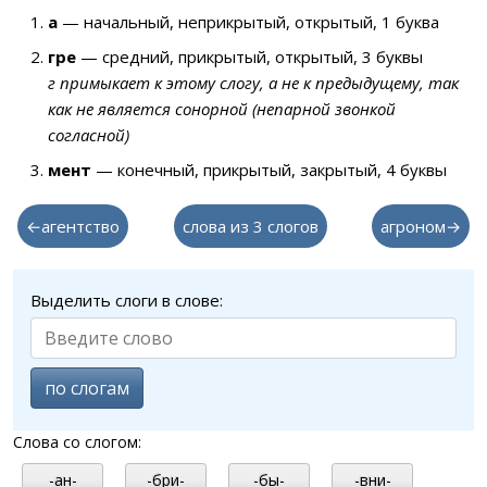
а
— начальный, неприкрытый, открытый, 1 буква
гре
— средний, прикрытый, открытый, 3 буквы
г примыкает к этому слогу, а не к предыдущему, так
как не является сонорной (непарной звонкой
согласной)
мент
— конечный, прикрытый, закрытый, 4 буквы
←агентство
слова из 3 слогов
агроном→
Выделить слоги в слове:
по слогам
Слова со слогом:
-ан-
-бри-
-бы-
-вни-