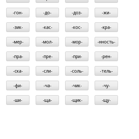
-гон-
-до-
-доз-
-жи-
-зик-
-кас-
-кос-
-кра-
-мер-
-мол-
-мор-
-нность-
-пра-
-пре-
-при-
-рен-
-ска-
-сли-
-соль-
-тель-
-фи-
-ча-
-чик-
-чу-
-ши-
-ща-
-щик-
-щу-