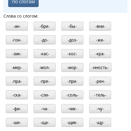
по слогам
Слова со слогом:
-ан-
-бри-
-бы-
-вни-
-гон-
-до-
-доз-
-жи-
-зик-
-кас-
-кос-
-кра-
-мер-
-мол-
-мор-
-нность-
-пра-
-пре-
-при-
-рен-
-ска-
-сли-
-соль-
-тель-
-фи-
-ча-
-чик-
-чу-
-ши-
-ща-
-щик-
-щу-