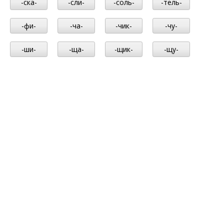
-ска-
-сли-
-соль-
-тель-
-фи-
-ча-
-чик-
-чу-
-ши-
-ща-
-щик-
-щу-