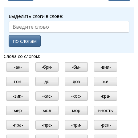
Выделить слоги в слове:
по слогам
Слова со слогом:
-ан-
-бри-
-бы-
-вни-
-гон-
-до-
-доз-
-жи-
-зик-
-кас-
-кос-
-кра-
-мер-
-мол-
-мор-
-нность-
-пра-
-пре-
-при-
-рен-