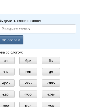
Выделить слоги в слове:
по слогам
ова со слогом:
-ан-
-бри-
-бы-
-вни-
-гон-
-до-
-доз-
-жи-
-зик-
-кас-
-кос-
-кра-
-мер-
-мол-
-мор-