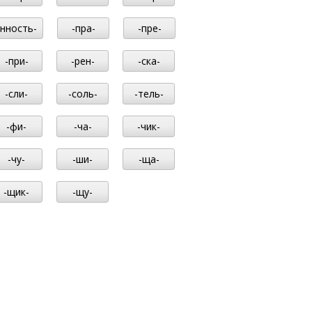
-нность-
-пра-
-пре-
-при-
-рен-
-ска-
-сли-
-соль-
-тель-
-фи-
-ча-
-чик-
-чу-
-ши-
-ща-
-щик-
-щу-