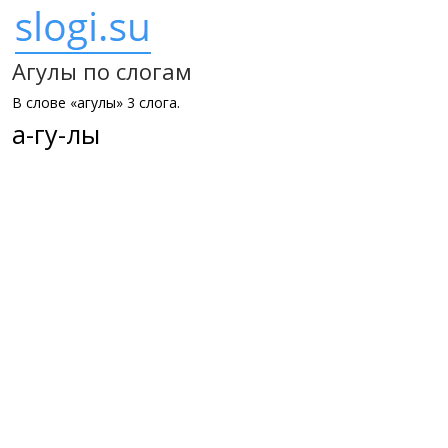
Агулы по слогам
В слове «агулы» 3 слога.
а-гу-лы