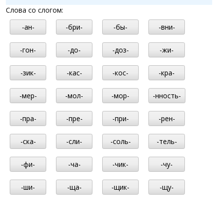
Слова со слогом:
-ан-
-бри-
-бы-
-вни-
-гон-
-до-
-доз-
-жи-
-зик-
-кас-
-кос-
-кра-
-мер-
-мол-
-мор-
-нность-
-пра-
-пре-
-при-
-рен-
-ска-
-сли-
-соль-
-тель-
-фи-
-ча-
-чик-
-чу-
-ши-
-ща-
-щик-
-щу-