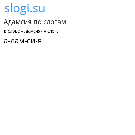
Адамсия по слогам
В слове «адамсия» 4 слога.
а-дам-си-я