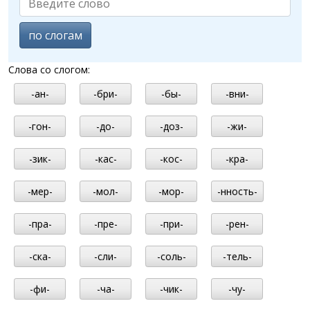
по слогам
Слова со слогом:
-ан-
-бри-
-бы-
-вни-
-гон-
-до-
-доз-
-жи-
-зик-
-кас-
-кос-
-кра-
-мер-
-мол-
-мор-
-нность-
-пра-
-пре-
-при-
-рен-
-ска-
-сли-
-соль-
-тель-
-фи-
-ча-
-чик-
-чу-