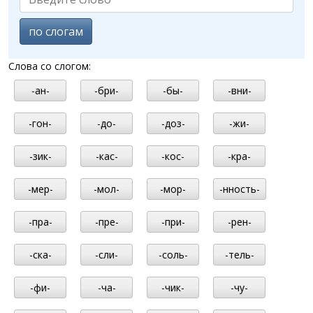
по слогам
Слова со слогом:
-ан-
-бри-
-бы-
-вни-
-гон-
-до-
-доз-
-жи-
-зик-
-кас-
-кос-
-кра-
-мер-
-мол-
-мор-
-нность-
-пра-
-пре-
-при-
-рен-
-ска-
-сли-
-соль-
-тель-
-фи-
-ча-
-чик-
-чу-