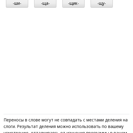
-ши-
-ща-
-щик-
-щу-
Переносы в слове могут не совпадать с местами деления на
слоги. Результат деления можно использовать по вашему
усмотрению, отталкиваясь от изучения программы в вашем