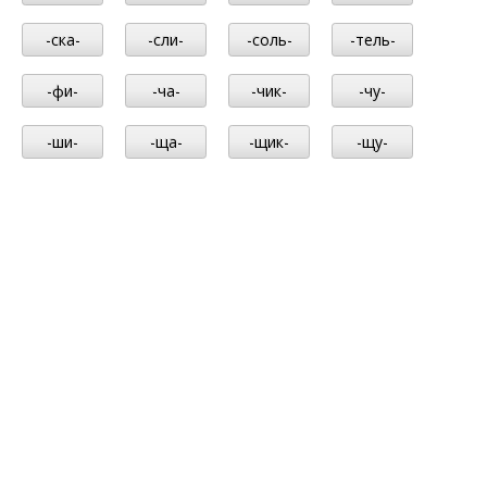
-ска-
-сли-
-соль-
-тель-
-фи-
-ча-
-чик-
-чу-
-ши-
-ща-
-щик-
-щу-