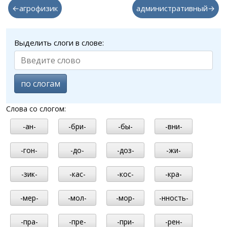
←агрофизик
административный→
Выделить слоги в слове:
по слогам
Слова со слогом:
-ан-
-бри-
-бы-
-вни-
-гон-
-до-
-доз-
-жи-
-зик-
-кас-
-кос-
-кра-
-мер-
-мол-
-мор-
-нность-
-пра-
-пре-
-при-
-рен-