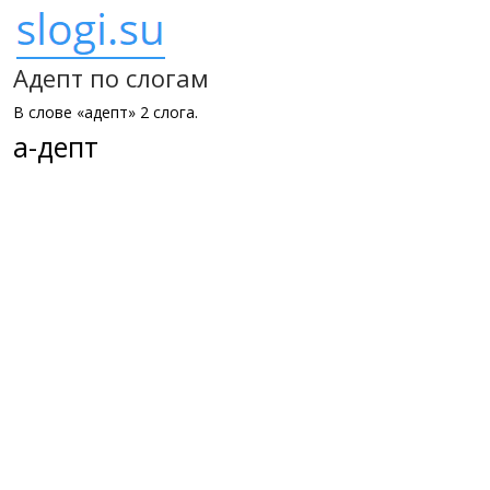
Адепт по слогам
В слове «адепт» 2 слога.
а-депт