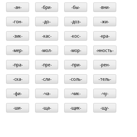
-ан-
-бри-
-бы-
-вни-
-гон-
-до-
-доз-
-жи-
-зик-
-кас-
-кос-
-кра-
-мер-
-мол-
-мор-
-нность-
-пра-
-пре-
-при-
-рен-
-ска-
-сли-
-соль-
-тель-
-фи-
-ча-
-чик-
-чу-
-ши-
-ща-
-щик-
-щу-