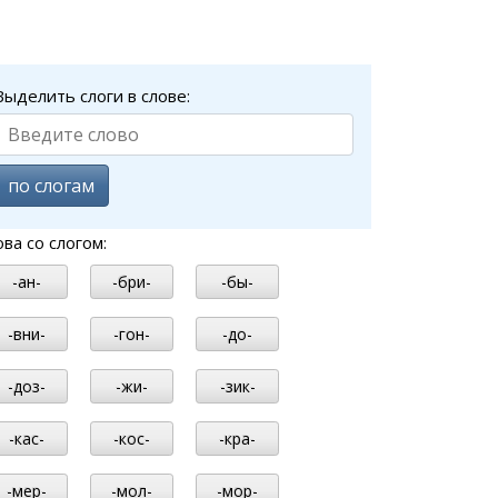
Выделить слоги в слове:
по слогам
ова со слогом:
-ан-
-бри-
-бы-
-вни-
-гон-
-до-
-доз-
-жи-
-зик-
-кас-
-кос-
-кра-
-мер-
-мол-
-мор-