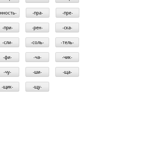
-нность-
-пра-
-пре-
-при-
-рен-
-ска-
-сли-
-соль-
-тель-
-фи-
-ча-
-чик-
-чу-
-ши-
-ща-
-щик-
-щу-