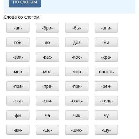
по слогам
Слова со слогом:
-ан-
-бри-
-бы-
-вни-
-гон-
-до-
-доз-
-жи-
-зик-
-кас-
-кос-
-кра-
-мер-
-мол-
-мор-
-нность-
-пра-
-пре-
-при-
-рен-
-ска-
-сли-
-соль-
-тель-
-фи-
-ча-
-чик-
-чу-
-ши-
-ща-
-щик-
-щу-