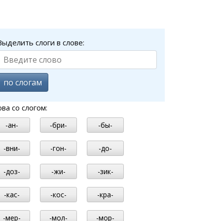
Выделить слоги в слове:
по слогам
ова со слогом:
-ан-
-бри-
-бы-
-вни-
-гон-
-до-
-доз-
-жи-
-зик-
-кас-
-кос-
-кра-
-мер-
-мол-
-мор-