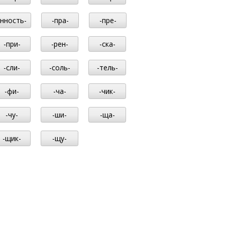
-нность-
-пра-
-пре-
-при-
-рен-
-ска-
-сли-
-соль-
-тель-
-фи-
-ча-
-чик-
-чу-
-ши-
-ща-
-щик-
-щу-