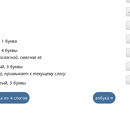
 1 буква
 4 буквы
гласной, смягчая её
й, 3 буквы
я), примыкает к текущему слогу
ый, 3 буквы
а из 4 слогов
азбука→