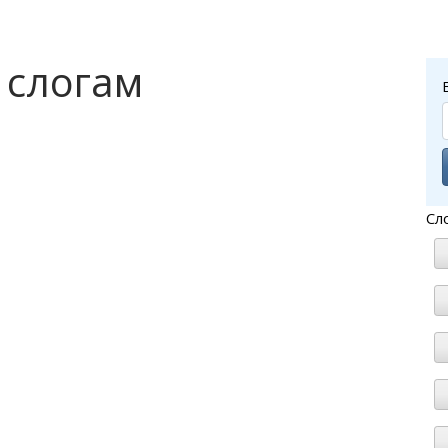
 слогам
Сл