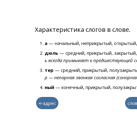
Характеристика слогов в слове.
а
— начальный, неприкрытый, открытый,
дюль
— средний, прикрытый, закрытый,
ь всегда примыкает к предшествующей со
тер
— средний, прикрытый, полузакрыты
р — непарная звонкая согласная (сонорна
ный
— конечный, прикрытый, полузакрыт
←адрес
слов