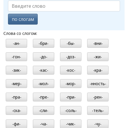
по слогам
Слова со слогом:
-ан-
-бри-
-бы-
-вни-
-гон-
-до-
-доз-
-жи-
-зик-
-кас-
-кос-
-кра-
-мер-
-мол-
-мор-
-нность-
-пра-
-пре-
-при-
-рен-
-ска-
-сли-
-соль-
-тель-
-фи-
-ча-
-чик-
-чу-