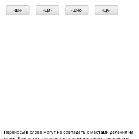
-ши-
-ща-
-щик-
-щу-
Переносы в слове могут не совпадать с местами деления на
слоги. Результат деления можно использовать по вашему