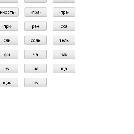
-нность-
-пра-
-пре-
-при-
-рен-
-ска-
-сли-
-соль-
-тель-
-фи-
-ча-
-чик-
-чу-
-ши-
-ща-
-щик-
-щу-