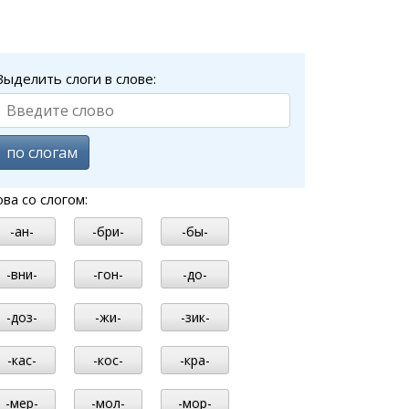
Выделить слоги в слове:
по слогам
ова со слогом:
-ан-
-бри-
-бы-
-вни-
-гон-
-до-
-доз-
-жи-
-зик-
-кас-
-кос-
-кра-
-мер-
-мол-
-мор-