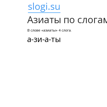
Азиаты по слога
В слове «азиаты» 4 слога.
а-зи-а-ты