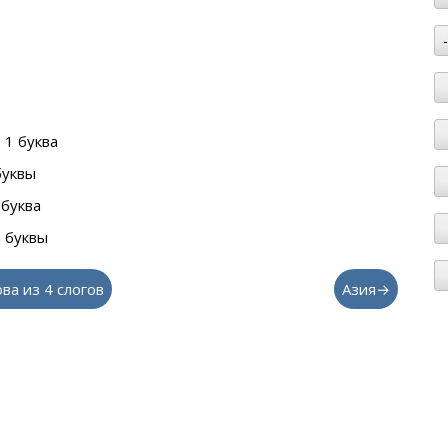
 1 буква
буквы
 буква
 буквы
ова из 4 слогов
Азия→