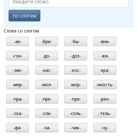
по слогам
Слова со слогом:
-ан-
-бри-
-бы-
-вни-
-гон-
-до-
-доз-
-жи-
-зик-
-кас-
-кос-
-кра-
-мер-
-мол-
-мор-
-нность-
-пра-
-пре-
-при-
-рен-
-ска-
-сли-
-соль-
-тель-
-фи-
-ча-
-чик-
-чу-