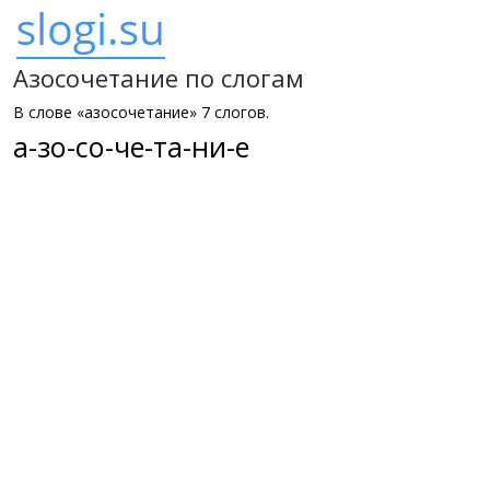
Азосочетание по слогам
В слове «азосочетание» 7 слогов.
а-зо-со-че-та-ни-е