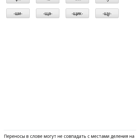
-ши-
-ща-
-щик-
-щу-
Переносы в слове могут не совпадать с местами деления на