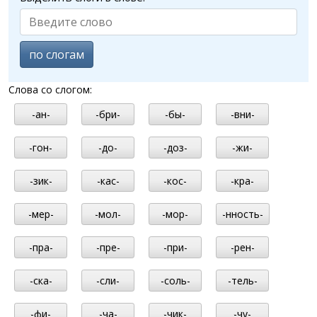
по слогам
Слова со слогом:
-ан-
-бри-
-бы-
-вни-
-гон-
-до-
-доз-
-жи-
-зик-
-кас-
-кос-
-кра-
-мер-
-мол-
-мор-
-нность-
-пра-
-пре-
-при-
-рен-
-ска-
-сли-
-соль-
-тель-
-фи-
-ча-
-чик-
-чу-