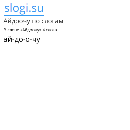
Айдоочу по слогам
В слове «Айдоочу» 4 слога.
ай-до-о-чу