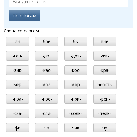
по слогам
Слова со слогом:
-ан-
-бри-
-бы-
-вни-
-гон-
-до-
-доз-
-жи-
-зик-
-кас-
-кос-
-кра-
-мер-
-мол-
-мор-
-нность-
-пра-
-пре-
-при-
-рен-
-ска-
-сли-
-соль-
-тель-
-фи-
-ча-
-чик-
-чу-