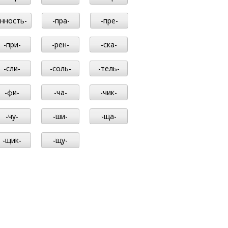
-нность-
-пра-
-пре-
-при-
-рен-
-ска-
-сли-
-соль-
-тель-
-фи-
-ча-
-чик-
-чу-
-ши-
-ща-
-щик-
-щу-