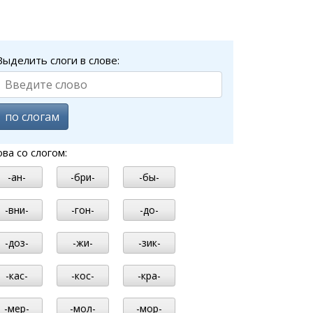
Выделить слоги в слове:
по слогам
ова со слогом:
-ан-
-бри-
-бы-
-вни-
-гон-
-до-
-доз-
-жи-
-зик-
-кас-
-кос-
-кра-
-мер-
-мол-
-мор-