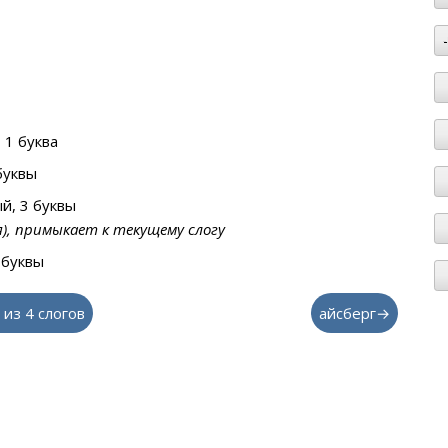
 1 буква
буквы
й, 3 буквы
я), примыкает к текущему слогу
 буквы
 из 4 слогов
айсберг→