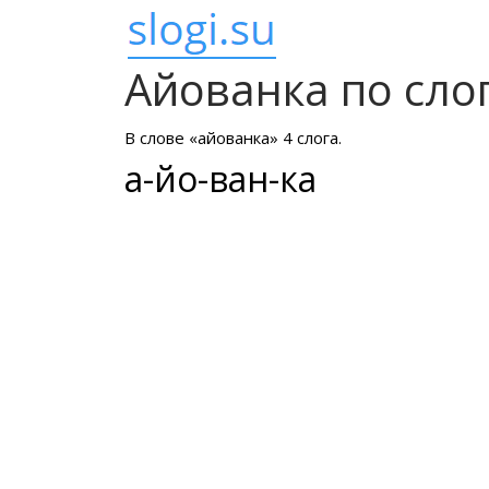
Айованка по сло
В слове «айованка» 4 слога.
а-йо-ван-ка