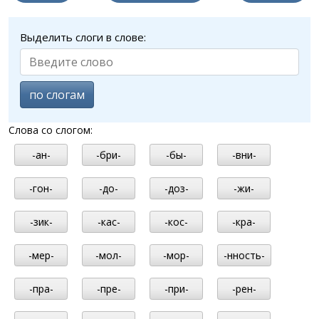
Выделить слоги в слове:
по слогам
Слова со слогом:
-ан-
-бри-
-бы-
-вни-
-гон-
-до-
-доз-
-жи-
-зик-
-кас-
-кос-
-кра-
-мер-
-мол-
-мор-
-нность-
-пра-
-пре-
-при-
-рен-