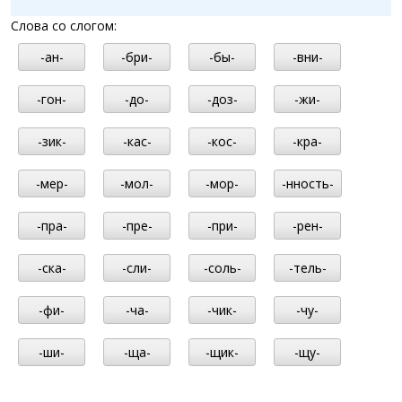
Слова со слогом:
-ан-
-бри-
-бы-
-вни-
-гон-
-до-
-доз-
-жи-
-зик-
-кас-
-кос-
-кра-
-мер-
-мол-
-мор-
-нность-
-пра-
-пре-
-при-
-рен-
-ска-
-сли-
-соль-
-тель-
-фи-
-ча-
-чик-
-чу-
-ши-
-ща-
-щик-
-щу-