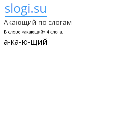
Акающий по слогам
В слове «акающий» 4 слога.
а-ка-ю-щий