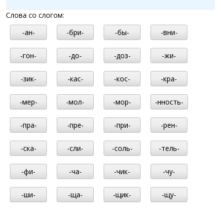
Слова со слогом:
-ан-
-бри-
-бы-
-вни-
-гон-
-до-
-доз-
-жи-
-зик-
-кас-
-кос-
-кра-
-мер-
-мол-
-мор-
-нность-
-пра-
-пре-
-при-
-рен-
-ска-
-сли-
-соль-
-тель-
-фи-
-ча-
-чик-
-чу-
-ши-
-ща-
-щик-
-щу-