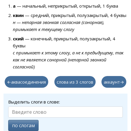
а
— начальный, неприкрытый, открытый, 1 буква
квин
— средний, прикрытый, полузакрытый, 4 буквы
н — непарная звонкая согласная (сонорная),
примыкает к текущему слогу
ский
— конечный, прикрытый, полузакрытый, 4
буквы
с примыкает к этому слогу, а не к предыдущему, так
как не является сонорной (непарной звонкой
согласной)
←аквасоединения
слова из 3 слогов
аккаунт→
Выделить слоги в слове:
по слогам