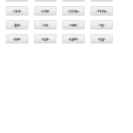
-ска-
-сли-
-соль-
-тель-
-фи-
-ча-
-чик-
-чу-
-ши-
-ща-
-щик-
-щу-