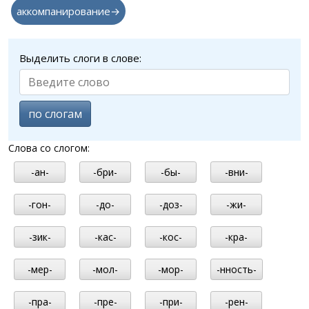
аккомпанирование→
Выделить слоги в слове:
по слогам
Слова со слогом:
-ан-
-бри-
-бы-
-вни-
-гон-
-до-
-доз-
-жи-
-зик-
-кас-
-кос-
-кра-
-мер-
-мол-
-мор-
-нность-
-пра-
-пре-
-при-
-рен-