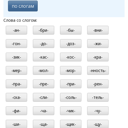
по слогам
Слова со слогом:
-ан-
-бри-
-бы-
-вни-
-гон-
-до-
-доз-
-жи-
-зик-
-кас-
-кос-
-кра-
-мер-
-мол-
-мор-
-нность-
-пра-
-пре-
-при-
-рен-
-ска-
-сли-
-соль-
-тель-
-фи-
-ча-
-чик-
-чу-
-ши-
-ща-
-щик-
-щу-