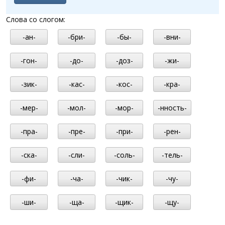
Слова со слогом:
-ан-
-бри-
-бы-
-вни-
-гон-
-до-
-доз-
-жи-
-зик-
-кас-
-кос-
-кра-
-мер-
-мол-
-мор-
-нность-
-пра-
-пре-
-при-
-рен-
-ска-
-сли-
-соль-
-тель-
-фи-
-ча-
-чик-
-чу-
-ши-
-ща-
-щик-
-щу-