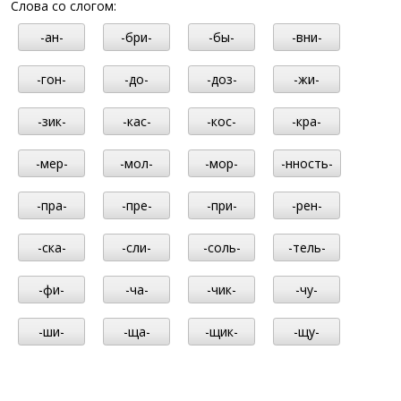
Слова со слогом:
-ан-
-бри-
-бы-
-вни-
-гон-
-до-
-доз-
-жи-
-зик-
-кас-
-кос-
-кра-
-мер-
-мол-
-мор-
-нность-
-пра-
-пре-
-при-
-рен-
-ска-
-сли-
-соль-
-тель-
-фи-
-ча-
-чик-
-чу-
-ши-
-ща-
-щик-
-щу-