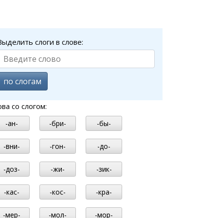
Выделить слоги в слове:
по слогам
ова со слогом:
-ан-
-бри-
-бы-
-вни-
-гон-
-до-
-доз-
-жи-
-зик-
-кас-
-кос-
-кра-
-мер-
-мол-
-мор-