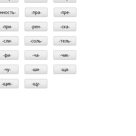
-нность-
-пра-
-пре-
-при-
-рен-
-ска-
-сли-
-соль-
-тель-
-фи-
-ча-
-чик-
-чу-
-ши-
-ща-
-щик-
-щу-