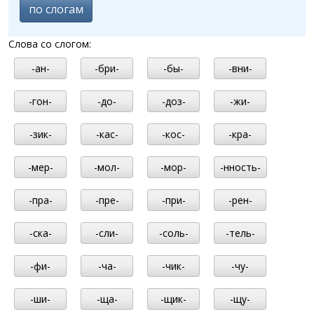
по слогам
Слова со слогом:
-ан-
-бри-
-бы-
-вни-
-гон-
-до-
-доз-
-жи-
-зик-
-кас-
-кос-
-кра-
-мер-
-мол-
-мор-
-нность-
-пра-
-пре-
-при-
-рен-
-ска-
-сли-
-соль-
-тель-
-фи-
-ча-
-чик-
-чу-
-ши-
-ща-
-щик-
-щу-