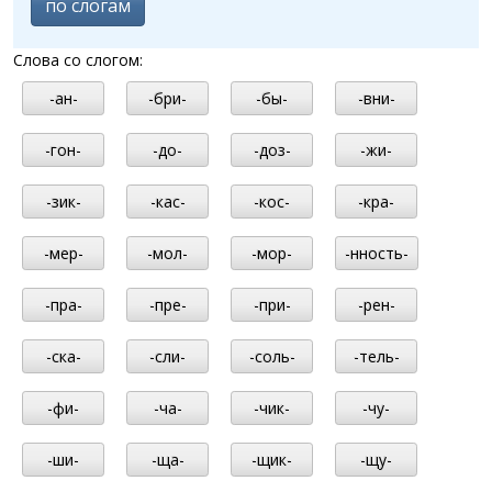
по слогам
Слова со слогом:
-ан-
-бри-
-бы-
-вни-
-гон-
-до-
-доз-
-жи-
-зик-
-кас-
-кос-
-кра-
-мер-
-мол-
-мор-
-нность-
-пра-
-пре-
-при-
-рен-
-ска-
-сли-
-соль-
-тель-
-фи-
-ча-
-чик-
-чу-
-ши-
-ща-
-щик-
-щу-