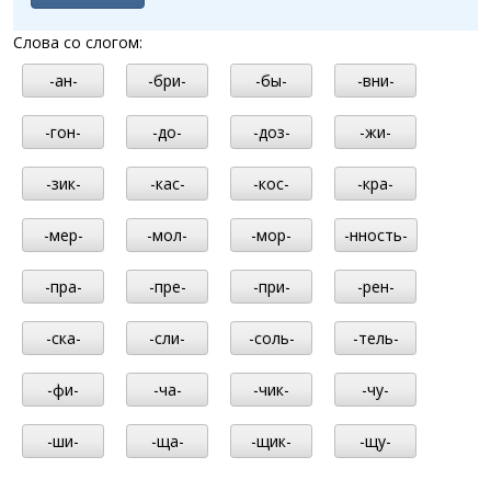
Слова со слогом:
-ан-
-бри-
-бы-
-вни-
-гон-
-до-
-доз-
-жи-
-зик-
-кас-
-кос-
-кра-
-мер-
-мол-
-мор-
-нность-
-пра-
-пре-
-при-
-рен-
-ска-
-сли-
-соль-
-тель-
-фи-
-ча-
-чик-
-чу-
-ши-
-ща-
-щик-
-щу-