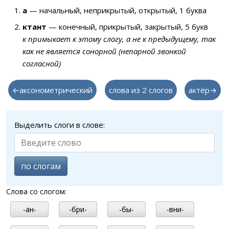
а
— начальный, неприкрытый, открытый, 1 буква
ктант
— конечный, прикрытый, закрытый, 5 букв
к примыкает к этому слогу, а не к предыдущему, так
как не является сонорной (непарной звонкой
согласной)
←аксонометрический
слова из 2 слогов
актёр→
Выделить слоги в слове:
по слогам
Слова со слогом:
-ан-
-бри-
-бы-
-вни-