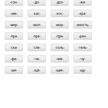
-гон-
-до-
-доз-
-жи-
-зик-
-кас-
-кос-
-кра-
-мер-
-мол-
-мор-
-нность-
-пра-
-пре-
-при-
-рен-
-ска-
-сли-
-соль-
-тель-
-фи-
-ча-
-чик-
-чу-
-ши-
-ща-
-щик-
-щу-