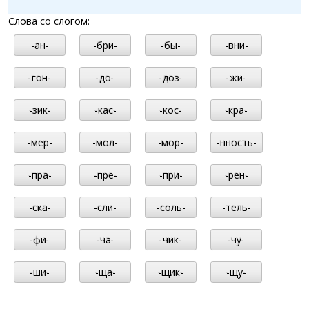
Слова со слогом:
-ан-
-бри-
-бы-
-вни-
-гон-
-до-
-доз-
-жи-
-зик-
-кас-
-кос-
-кра-
-мер-
-мол-
-мор-
-нность-
-пра-
-пре-
-при-
-рен-
-ска-
-сли-
-соль-
-тель-
-фи-
-ча-
-чик-
-чу-
-ши-
-ща-
-щик-
-щу-