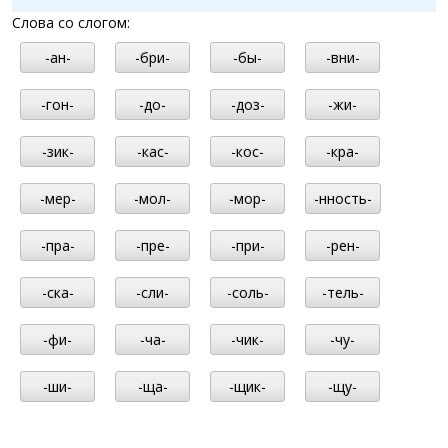
Слова со слогом:
-ан-
-бри-
-бы-
-вни-
-гон-
-до-
-доз-
-жи-
-зик-
-кас-
-кос-
-кра-
-мер-
-мол-
-мор-
-нность-
-пра-
-пре-
-при-
-рен-
-ска-
-сли-
-соль-
-тель-
-фи-
-ча-
-чик-
-чу-
-ши-
-ща-
-щик-
-щу-