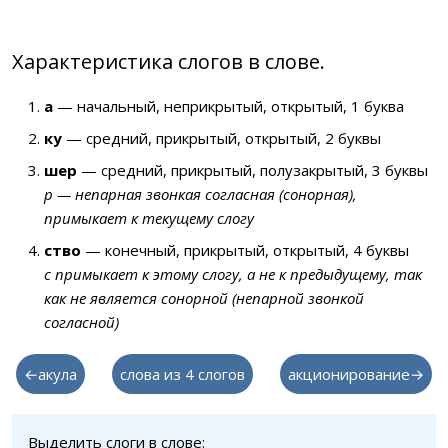
Характеристика слогов в слове.
а
— начальный, неприкрытый, открытый, 1 буква
ку
— средний, прикрытый, открытый, 2 буквы
шер
— средний, прикрытый, полузакрытый, 3 буквы
р — непарная звонкая согласная (сонорная),
примыкает к текущему слогу
ство
— конечный, прикрытый, открытый, 4 буквы
с примыкает к этому слогу, а не к предыдущему, так
как не является сонорной (непарной звонкой
согласной)
←акула
слова из 4 слогов
акционирование→
Выделить слоги в слове: