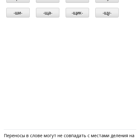
-ши-
-ща-
-щик-
-щу-
Переносы в слове могут не совпадать с местами деления на