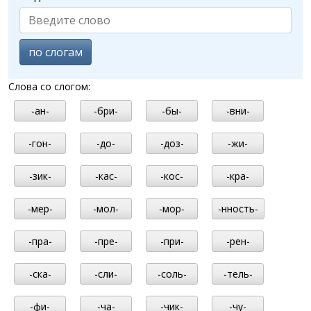
по слогам
Слова со слогом:
-ан-
-бри-
-бы-
-вни-
-гон-
-до-
-доз-
-жи-
-зик-
-кас-
-кос-
-кра-
-мер-
-мол-
-мор-
-нность-
-пра-
-пре-
-при-
-рен-
-ска-
-сли-
-соль-
-тель-
-фи-
-ча-
-чик-
-чу-