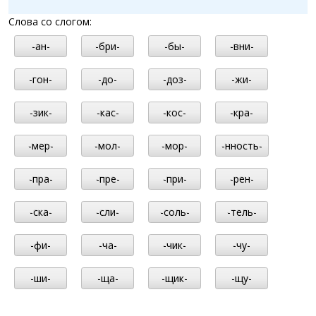
Слова со слогом:
-ан-
-бри-
-бы-
-вни-
-гон-
-до-
-доз-
-жи-
-зик-
-кас-
-кос-
-кра-
-мер-
-мол-
-мор-
-нность-
-пра-
-пре-
-при-
-рен-
-ска-
-сли-
-соль-
-тель-
-фи-
-ча-
-чик-
-чу-
-ши-
-ща-
-щик-
-щу-