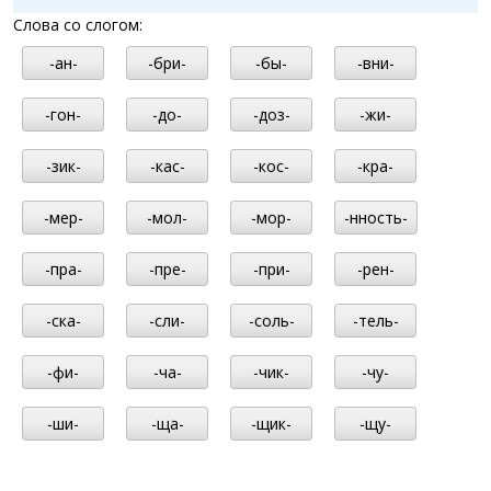
Слова со слогом:
-ан-
-бри-
-бы-
-вни-
-гон-
-до-
-доз-
-жи-
-зик-
-кас-
-кос-
-кра-
-мер-
-мол-
-мор-
-нность-
-пра-
-пре-
-при-
-рен-
-ска-
-сли-
-соль-
-тель-
-фи-
-ча-
-чик-
-чу-
-ши-
-ща-
-щик-
-щу-