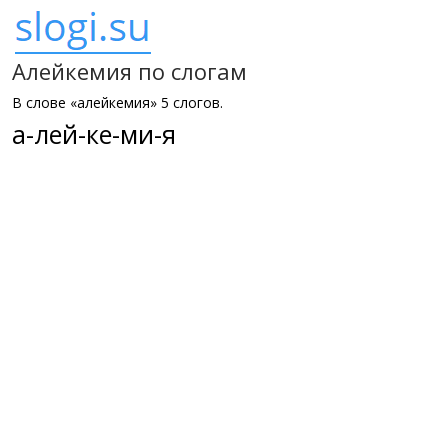
Алейкемия по слогам
В слове «алейкемия» 5 слогов.
а-лей-ке-ми-я