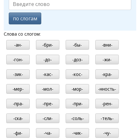
по слогам
Слова со слогом:
-ан-
-бри-
-бы-
-вни-
-гон-
-до-
-доз-
-жи-
-зик-
-кас-
-кос-
-кра-
-мер-
-мол-
-мор-
-нность-
-пра-
-пре-
-при-
-рен-
-ска-
-сли-
-соль-
-тель-
-фи-
-ча-
-чик-
-чу-