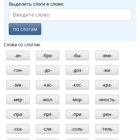
Выделить слоги в слове:
по слогам
Слова со слогом:
-ан-
-бри-
-бы-
-вни-
-гон-
-до-
-доз-
-жи-
-зик-
-кас-
-кос-
-кра-
-мер-
-мол-
-мор-
-нность-
-пра-
-пре-
-при-
-рен-
-ска-
-сли-
-соль-
-тель-